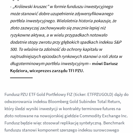
-
„Królewski kruszec” w formie funduszu inwestycyjnego
może stanowić dobre uzupełnienie zdywersyfikowanego
portfela inwestycyjnego. Wieloletnia historia pokazuje, że
złoto zazwyczaj zachowywało się znacznie lepiej niż
ryzykowne aktywa, a w wielu przypadkach notowało
dodatnie stopy zwrotu przy głębokich spadkach indeksu S&P
500. To właśnie ta zdolność do ochrony kapitału w
najtrudniejszych epizodach rynkowych stanowi o roli złota w
długoterminowym portfelu inwestycyjnym
–
mówi Dariusz
Kędziora, wiceprezes zarządu TFI PZU.
Fundusz PZU ETF Gold Portfelowy FIZ (ticker: ETFPZUGOLD) dąży do
odwzorowania indeksu Bloomberg Gold Subindex Total Return,
który śledzi wyniki inwestycji w kontrakty terminowe futures na
złoto notowane na nowojorskiej giełdzie Commodity Exchange Inc.
Fundusz będzie więc stosował replikację syntetyczną. Benchmark
funduszu stanowi komponent szerszego indeksu surowcowego