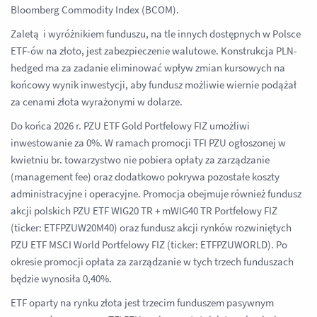
Bloomberg Commodity Index (BCOM).
Zaletą i wyróżnikiem funduszu, na tle innych dostępnych w Polsce
ETF-ów na złoto, jest zabezpieczenie walutowe. Konstrukcja PLN-
hedged ma za zadanie eliminować wpływ zmian kursowych na
końcowy wynik inwestycji, aby fundusz możliwie wiernie podążał
za cenami złota wyrażonymi w dolarze.
Do końca 2026 r. PZU ETF Gold Portfelowy FIZ umożliwi
inwestowanie za 0%. W ramach promocji TFI PZU ogłoszonej w
kwietniu br. towarzystwo nie pobiera opłaty za zarządzanie
(management fee) oraz dodatkowo pokrywa pozostałe koszty
administracyjne i operacyjne. Promocja obejmuje również fundusz
akcji polskich PZU ETF WIG20 TR + mWIG40 TR Portfelowy FIZ
(ticker: ETFPZUW20M40) oraz fundusz akcji rynków rozwiniętych
PZU ETF MSCI World Portfelowy FIZ (ticker: ETFPZUWORLD). Po
okresie promocji opłata za zarządzanie w tych trzech funduszach
będzie wynosiła 0,40%.
ETF oparty na rynku złota jest trzecim funduszem pasywnym