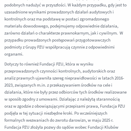
podobnych nadużyć w przyszłości. W każdym przypadku, gdy jest to
uzasadnione wynikami prowadzonych działań audytowych i
kontrolnych oraz ma podstawę w postaci zgromadzonego
materiału dowodowego, podejmujemy odpowiednie działania,
zarówno działań o charakterze prawnokarnym, jak i cywilnym. W
przypadku prowadzonych postępowań przygotowawczych
podmioty z Grupy PZU współpracują czynnie z odpowiednimi
organami.
Dotyczy to również Fundacji PZU, która w wyniku
przeprowadzonych czynności kontrolnych, audytorskich oraz
analiz prawnych ujawniła szereg nieprawidłowości w latach 2016-
2023, związanych m.in. z przekazywaniem środków na cele i
działania, które nie były przez odbiorców tych środków realizowane
w sposób zgodny z umowami. Działając z należytą starannością
oraz w zgodzie z obowiązującymi przepisami prawa, Fundacja PZU
podjęła w tej sytuacji niezbędne kroki. Po wcześniejszych
formalnych wezwaniach do zwrotu darowizn, w maju 2025 r.
Fundacja PZU złożyła pozwy do sądów wobec Fundacji Klubów