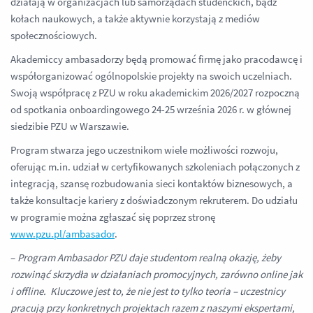
działają w organizacjach lub samorządach studenckich, bądź
kołach naukowych, a także aktywnie korzystają z mediów
społecznościowych.
Akademiccy ambasadorzy będą promować firmę jako pracodawcę i
współorganizować ogólnopolskie projekty na swoich uczelniach.
Swoją współpracę z PZU w roku akademickim 2026/2027 rozpoczną
od spotkania onboardingowego 24-25 września 2026 r. w głównej
siedzibie PZU w Warszawie.
Program stwarza jego uczestnikom wiele możliwości rozwoju,
oferując m.in. udział w certyfikowanych szkoleniach połączonych z
integracją, szansę rozbudowania sieci kontaktów biznesowych, a
także konsultacje kariery z doświadczonym rekruterem. Do udziału
w programie można zgłaszać się poprzez stronę
www.pzu.pl/ambasador
.
–
Program Ambasador PZU daje studentom realną okazję, żeby
rozwinąć skrzydła w działaniach promocyjnych, zarówno online jak
i offline. Kluczowe jest to, że nie jest to tylko teoria – uczestnicy
pracują przy konkretnych projektach razem z naszymi ekspertami,