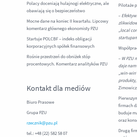
Polacy doceniają hulajnogi elektryczne, ale
Pilotaże 
obawiają się o bezpieczeństwo
–
Efektyw
Mocne dane na koniec II kwartału. Lipcowy
zlikwidow
komentarz głównego ekonomisty PZU
„local co
startupa
Startuje POLCBF – indeks obligacji
korporacyjnych spółek finansowych
Współprac
Rośnie przestrzeń do obniżek stóp
–
W PZU m
procentowych. Komentarz analityków PZU
daje nam 
„win-win”
produkty,
Kontakt dla mediów
Zimowicz,
Pierwszym
Biuro Prasowe
firmach d
Grupa PZU
buduje ma
oraz kons
rzecznik@pzu.pl
Drugą fir
tel.: +48 (22) 582 58 07