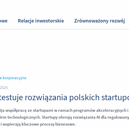
owe
Relacje inwestorskie
Zrównoważony rozwój
e korporacyjne
2026
testuje rozwiązania polskich startu
ija współpracę ze startupami w ramach programów akceleracyjnych i
firm technologicznych. Startupy oferują rozwiązania AI dla regulowa
i wspierają kluczowe procesy biznesowe.