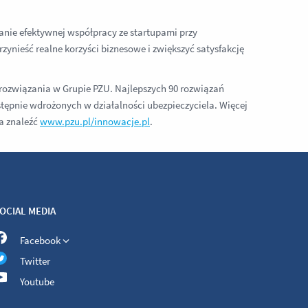
nie efektywnej współpracy ze startupami przy
nieść realne korzyści biznesowe i zwiększyć satysfakcję
rozwiązania w Grupie PZU. Najlepszych 90 rozwiązań
tępnie wdrożonych w działalności ubezpieczyciela. Więcej
na znaleźć
www.pzu.pl/innowacje.pl
.
OCIAL MEDIA
Facebook
Twitter
Youtube