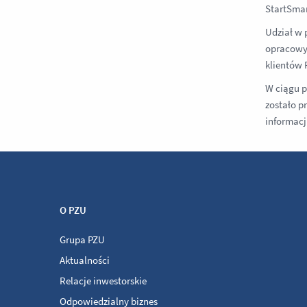
StartSmar
Udział w 
opracowyw
klientów 
W ciągu p
zostało p
informacj
O PZU
Grupa PZU
Aktualności
Relacje inwestorskie
Odpowiedzialny biznes