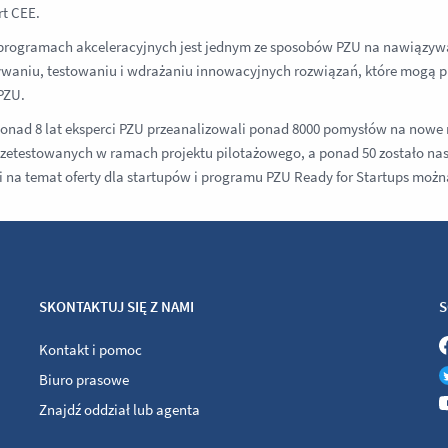
t CEE.
programach akceleracyjnych jest jednym ze sposobów PZU na nawiązywa
aniu, testowaniu i wdrażaniu innowacyjnych rozwiązań, które mogą przy
PZU.
onad 8 lat eksperci PZU przeanalizowali ponad 8000 pomysłów na nowe 
rzetestowanych w ramach projektu pilotażowego, a ponad 50 zostało nas
i na temat oferty dla startupów i programu PZU Ready for Startups moż
SKONTAKTUJ SIĘ Z NAMI
S
Kontakt i pomoc
Biuro prasowe
Znajdź oddział lub agenta