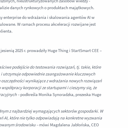
proszonych, nieustrukturyzowanych zasobów wiedzy -
nalizie danych rynkowych o produktach majątkowych.
sy enterprise do wdrażania i skalowania agentów AI w
ulowane. W ramach procesu akceleracji rozwijane jest
lienta.
esienią 2025 r. prowadziły Huge Thing i StartSmart CEE –
ściwe podejście do testowania rozwiązań, tj. takie, które
a i utrzymuje odpowiednie zaangażowanie kluczowych
że oszczędności wynikające z wdrażania nowych rozwiązań
współpracy korporacji ze startupami i cieszymy się, że
racyjnych –
podkreśla Monika Synoradzka, prezeska Huge
ednym z najbardziej wymagających sektorów gospodarki. W
ń AI, które nie tylko odpowiadają na konkretne wyzwania
ulowanym środowisku –
mówi Magdalena Jabłońska, CEO