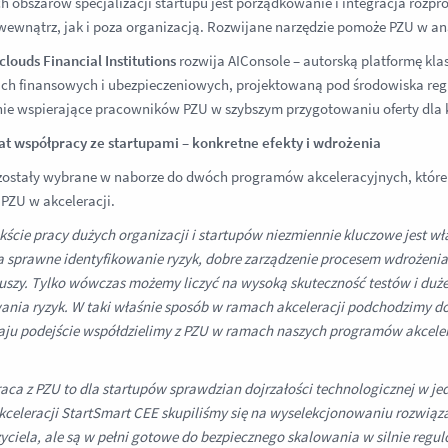
h obszarów specjalizacji startupu jest porządkowanie i integracja roz
ewnątrz, jak i poza organizacją. Rozwijane narzędzie pomoże PZU w a
louds Financial Institutions
rozwija AIConsole – autorską platformę kla
ach finansowych i ubezpieczeniowych, projektowaną pod środowiska reg
ie wspierające pracowników PZU w szybszym przygotowaniu oferty dla k
at współpracy ze startupami – konkretne efekty i wdrożenia
zostały wybrane w naborze do dwóch programów akceleracyjnych, które j
 PZU w akceleracji.
kście pracy dużych organizacji i startupów niezmiennie kluczowe jest wła
 sprawne identyfikowanie ryzyk, dobre zarządzenie procesem wdrożeni
iuszy. Tylko wówczas możemy liczyć na wysoką skuteczność testów i du
ania ryzyk. W taki właśnie sposób w ramach akceleracji podchodzimy do 
aju podejście współdzielimy z PZU w ramach naszych programów akcele
aca z PZU to dla startupów sprawdzian dojrzałości technologicznej w j
celeracji StartSmart CEE skupiliśmy się na wyselekcjonowaniu rozwiąza
yciela, ale są w pełni gotowe do bezpiecznego skalowania w silnie reg