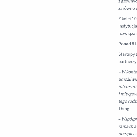
z głównyc
zarówno w
Z kolei
10c
instytucj
rozwiązan
Ponad 8 l
Startupy 
partnerzy
– W konte
umożliwia
interesar
i mitygow
tego rodz
Thing.
–
Współpr
ramach ak
ubezpiecz