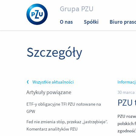
Grupa PZU
O nas
Spółki
Biuro pras
Szczegóły
Wszystkie aktualności
Informacj
Artykuły powiązane
30 marca 
PZU 
ETF-y obligacyjne TFI PZU notowane na
GPW
PZU rozw
Fed nie zmienia stóp, przekaz „jastrzębieje”.
polskich 
Komentarz analityków PZU
zgodność 