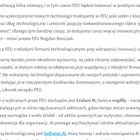
potrwają kilka miesięcy i w tym czasie PZU będzie testować w praktyce na
ne wykorzystanie nowych technologii traktujemy w PZU jako jeden z klu
ać dług technologiczny i umocnić pozycję niekwestionowanego lidera r
ntent”, dlatego tym bardziej cieszy, że testujemy coraz więcej innowacy
mi
– mówi prezes PZU Bogdan Benczak.
a PZU z młodymi firmami technologicznymi przy wdrażaniu innowacji 
amy bardzo jasno określone wyzwania, na jakie chcemy odpowiadać, w
model, w którym robimy to efektywnie przy współpracy z młodymi firmam
. My wdrażamy technologie dopasowane do naszych potrzeb i usprawnia
 testując je w rzeczywistym środowisku biznesowym, a następnie wdrożyć
 członek zarządu PZU.
 z wybranych przez PZU startupów jest
Eridani AI,
twórca
regAlly
– narz
ziałających w silnie regulowanych sektorach, gdzie tempo zmian prawny
pę wymogów z wielu źródeł - od aktów prawnych po wytyczne i stanowi
ekwencje dla organizacji. AI pomaga wychwytywać istotne aktualizacje i
mą technologiczną jest
Softwise.AI
, który tworzy i wdraża rozwiązania AI 