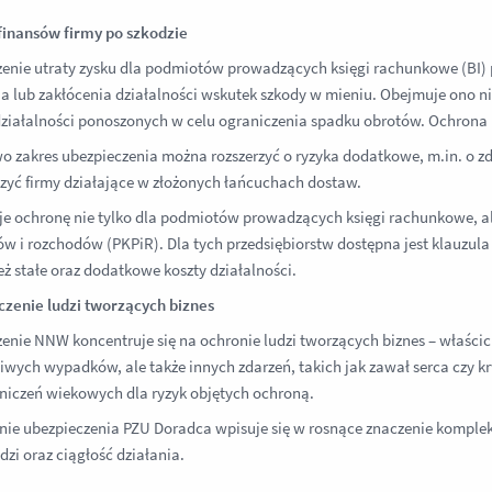
finansów firmy po szkodzie
enie utraty zysku dla podmiotów prowadzących księgi rachunkowe (BI)
a lub zakłócenia działalności wskutek szkody w mieniu. Obejmuje ono nie
ziałalności ponoszonych w celu ograniczenia spadku obrotów. Ochrona
 zakres ubezpieczenia można rozszerzyć o ryzyka dodatkowe, m.in. o z
zyć firmy działające w złożonych łańcuchach dostaw.
je ochronę nie tylko dla podmiotów prowadzących księgi rachunkowe, a
w i rozchodów (PKPiR). Dla tych przedsiębiorstw dostępna jest klauzu
eż stałe oraz dodatkowe koszty działalności.
zenie ludzi tworzących biznes
enie NNW koncentruje się na ochronie ludzi tworzących biznes – właścic
liwych wypadków, ale także innych zdarzeń, takich jak zawał serca czy 
niczeń wiekowych dla ryzyk objętych ochroną.
nie ubezpieczenia PZU Doradca wpisuje się w rosnące znaczenie kompl
dzi oraz ciągłość działania.