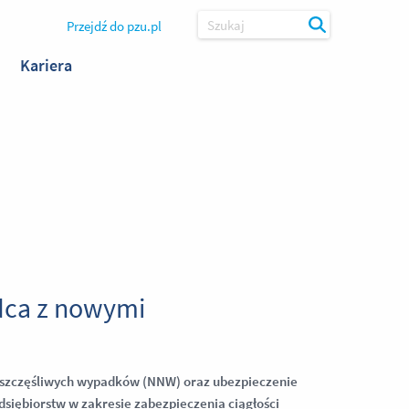
Przejdź do pzu.pl
Szukaj
Kariera
adca z nowymi
nieszczęśliwych wypadków (NNW) oraz ubezpieczenie
siębiorstw w zakresie zabezpieczenia ciągłości