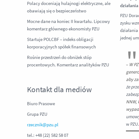
Polacy doceniają hulajnogi elektryczne, ale
działania
obawiają się o bezpieczeństwo
PZU Dorad
Mocne dane na koniec II kwartału. Lipcowy
zysku wzm
komentarz głównego ekonomisty PZU
działania
jednej um
Startuje POLCBF – indeks obligacji
korporacyjnych spółek finansowych
Rośnie przestrzeń do obniżek stóp
–
W PZ
procentowych. Komentarz analityków PZU
genero
aby za
że prz
Kontakt dla mediów
zabezp
NNW, k
Biuro Prasowe
wypadk
Grupa PZU
umowy
w PZU
rzecznik@pzu.pl
tel.: +48 (22) 582 58 07