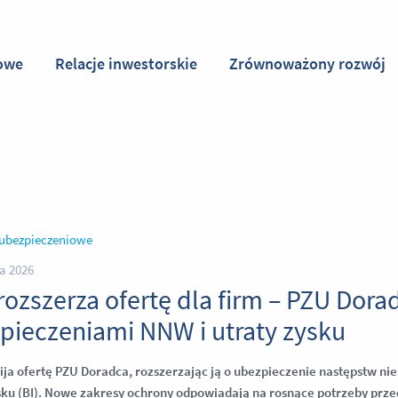
owe
Relacje inwestorskie
Zrównoważony rozwój
 ubezpieczeniowe
a 2026
rozszerza ofertę dla firm – PZU Dor
pieczeniami NNW i utraty zysku
ija ofertę PZU Doradca, rozszerzając ją o ubezpieczenie następstw 
ku (BI).
Nowe zakresy ochrony odpowiadają na rosnące potrzeby przed