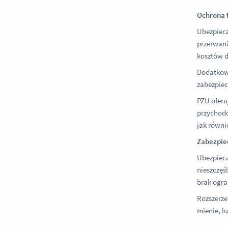
Ochrona 
Ubezpiecz
przerwani
kosztów d
Dodatkowo
zabezpiec
PZU oferu
przychodó
jak równi
Zabezpiec
Ubezpiecz
nieszczęś
brak ogra
Rozszerze
mienie, lu