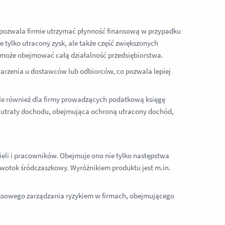
 pozwala firmie utrzymać płynność finansową w przypadku
 tylko utracony zysk, ale także część zwiększonych
 może obejmować całą działalność przedsiębiorstwa.
darzenia u dostawców lub odbiorców, co pozwala lepiej
le również dla firmy prowadzących podatkową księgę
la utraty dochodu, obejmująca ochroną utracony dochód,
ieli i pracowników. Obejmuje ono nie tylko następstwa
krwotok śródczaszkowy. Wyróżnikiem produktu jest m.in.
eksowego zarządzania ryzykiem w firmach, obejmującego