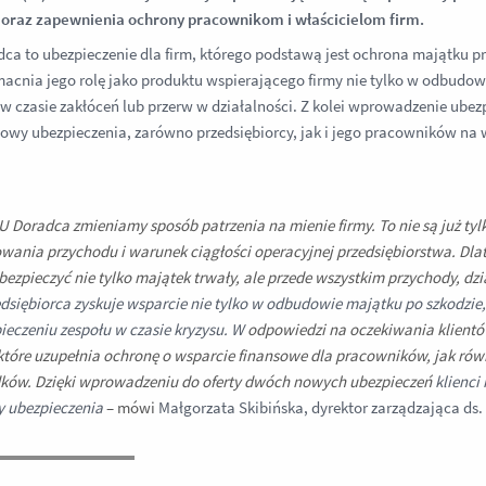
 oraz zapewnienia ochrony pracownikom i właścicielom firm.
ca to ubezpieczenie dla firm, którego podstawą jest ochrona majątku prz
acnia jego rolę jako produktu wspierającego firmy nie tylko w odbudowi
 w czasie zakłóceń lub przerw w działalności. Z kolei wprowadzenie ub
owy ubezpieczenia, zarówno przedsiębiorcy, jak i jego pracowników n
U Doradca zmieniamy sposób patrzenia na mienie firmy. To nie są już ty
wania przychodu i warunek ciągłości operacyjnej przedsiębiorstwa. Dlat
bezpieczyć nie tylko majątek trwały, ale przede wszystkim przychody, dzi
edsiębiorca zyskuje wsparcie nie tylko w odbudowie majątku po szkodzie,
ieczeniu zespołu w czasie kryzysu. W
odpowiedzi na oczekiwania klientó
tóre uzupełnia ochronę o wsparcie finansowe dla pracowników, jak równi
ów. Dzięki wprowadzeniu do oferty dwóch nowych ubezpieczeń
klienc
 ubezpieczenia
–
mówi
Małgorzata Skibińska, dyrektor zarządzająca ds
.