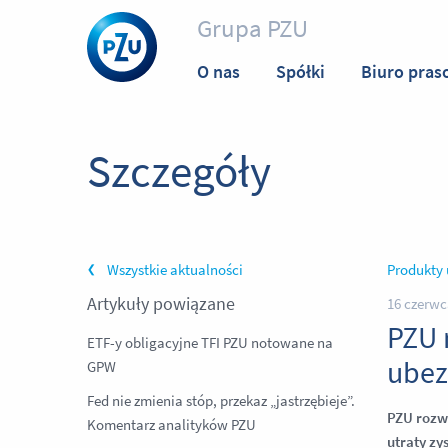
Grupa PZU
O nas
Spółki
Biuro pras
Szczegóły
Wszystkie aktualności
Produkty
Artykuły powiązane
16 czerwc
PZU 
ETF-y obligacyjne TFI PZU notowane na
ubez
GPW
Fed nie zmienia stóp, przekaz „jastrzębieje”.
PZU rozw
Komentarz analityków PZU
utraty zys