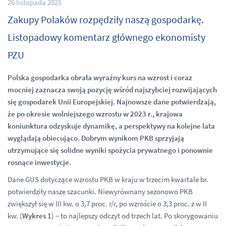
26 listopada 2025
Zakupy Polaków rozpędziły naszą gospodarkę.
Listopadowy komentarz głównego ekonomisty
PZU
Polska gospodarka obrała wyraźny kurs na wzrost i coraz
mocniej zaznacza swoją pozycję wśród najszybciej rozwijających
się gospodarek Unii Europejskiej. Najnowsze dane potwierdzają,
że po okresie wolniejszego wzrostu w 2023 r., krajowa
koniunktura odzyskuje dynamikę, a perspektywy na kolejne lata
wyglądają obiecująco. Dobrym wynikom PKB sprzyjają
utrzymujące się solidne wyniki spożycia prywatnego i ponownie
rosnące inwestycje.
Dane GUS dotyczące wzrostu PKB w kraju w trzecim kwartale br.
potwierdziły nasze szacunki. Niewyrównany sezonowo PKB
zwiększył się w III kw. o 3,7 proc. r/r, po wzroście o 3,3 proc. z w II
kw. (
Wykres 1
) − to najlepszy odczyt od trzech lat. Po skorygowaniu