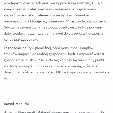
w kolejnych miesiącach możliwe są przejściowe wzrosty CPI r/r
związane m.in. z efektami bazy i zmianami cen regulowanych.
Zwłaszcza ten ostatni element może być tym czynnikiem
niepewności, na którego wyjaśnienie RPP będzie chciała poczekać.
Gdy ta niepewność zniknie stopy procentowe w Polsce powinny
dalej spadać, naszym zdaniem, nawet do 3,5 proc. w horyzoncie
końca przyszłego roku.
Łagodzenie polityki pieniężnej, obok konsumpcji i napływu
środków unijnych do realnej gospodarki, będzie wspierać wzrost
gospodarczy Polski w 2026 r. Do tego dołoży się też solidny punkt
startowy w związku z dobrze zapowiadającym się, w świetle
danych za październik, wynikiem PKB w kraju w czwartym kwartale
br.
Dawid Pachucki
dyrektor Biura Analiz Makroekonomicznych, główny ekonomista