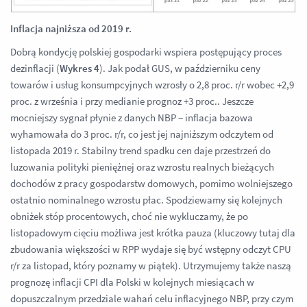
Inflacja najniższa od 2019 r.
Dobrą kondycję polskiej gospodarki wspiera postępujący proces
dezinflacji (
Wykres 4
). Jak podał GUS, w październiku ceny
towarów i usług konsumpcyjnych wzrosły o 2,8 proc. r/r wobec +2,9
proc. z września i przy medianie prognoz +3 proc.. Jeszcze
mocniejszy sygnał płynie z danych NBP − inflacja bazowa
wyhamowała do 3 proc. r/r, co jest jej najniższym odczytem od
listopada 2019 r. Stabilny trend spadku cen daje przestrzeń do
luzowania polityki pieniężnej oraz wzrostu realnych bieżących
dochodów z pracy gospodarstw domowych, pomimo wolniejszego
ostatnio nominalnego wzrostu płac. Spodziewamy się kolejnych
obniżek stóp procentowych, choć nie wykluczamy, że po
listopadowym cięciu możliwa jest krótka pauza (kluczowy tutaj dla
zbudowania większości w RPP wydaje się być wstępny odczyt CPU
r/r za listopad, który poznamy w piątek). Utrzymujemy także naszą
prognozę inflacji CPI dla Polski w kolejnych miesiącach w
dopuszczalnym przedziale wahań celu inflacyjnego NBP, przy czym