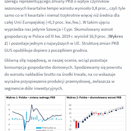
szeregu reprezentującego zmiany PKB o wpływ czynników
sezonowych kwartalne tempo wzrostu wyniosło 0,8 proc., czyli tyle
samo co w II kwartale i niemal trzykrotnie więcej niż średnia dla
całej Unii Europejskiej (+0,3 proc. kw./kw.). W takim ujęciu
wyprzedza nas jedynie Szwecja i Cypr. Skumulowany wzrost
gospodarczy w Polsce od IV kw. 2019 r. wyniósł 16,9 proc. (
Wykres
2
) i pozostaje jednym z najwyższych w UE. Strukturę zmian PKB
GUS opublikuje dopiero z początkiem grudnia.
Główną siłą napędową, w naszej ocenie, wciąż pozostaje
konsumpcja gospodarstw domowych. Spodziewamy się powrotu
do wzrostu nakładów brutto na środki trwałe, na co wskazuje
wyraźne przyspieszenie produkcji przemysłowej, zwłaszcza w
segmencie dóbr inwestycyjnych.