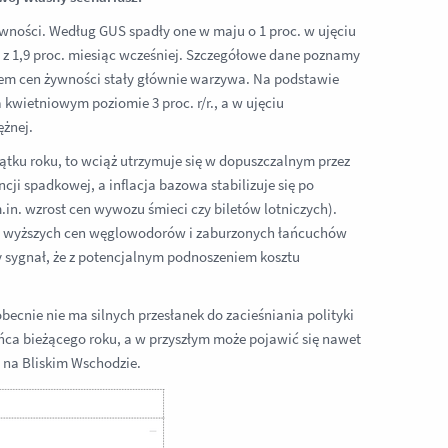
ności. Według GUS spadły one w maju o 1 proc. w ujęciu
 z 1,9 proc. miesiąc wcześniej. Szczegółowe dane poznamy
ytem cen żywności stały głównie warzywa. Na podstawie
 kwietniowym poziomie 3 proc. r/r., a w ujęciu
ężnej.
zątku roku, to wciąż utrzymuje się w dopuszczalnym przez
cji spadkowej, a inflacja bazowa stabilizuje się po
n. wzrost cen wywozu śmieci czy biletów lotniczych).
tułu wyższych cen węglowodorów i zaburzonych łańcuchów
 sygnał, że z potencjalnym podnoszeniem kosztu
cnie nie ma silnych przesłanek do zacieśniania polityki
ca bieżącego roku, a w przyszłym może pojawić się nawet
i na Bliskim Wschodzie.