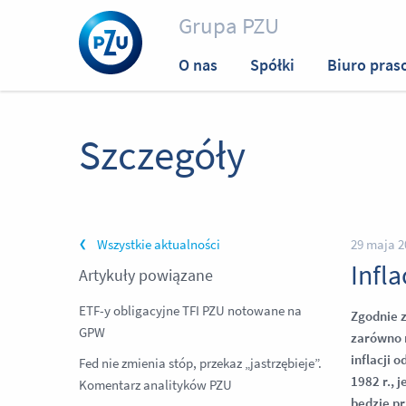
Grupa PZU
O nas
Spółki
Biuro pras
Szczegóły
Wszystkie aktualności
29 maja 2
Infl
Artykuły powiązane
ETF-y obligacyjne TFI PZU notowane na
Zgodnie z
GPW
zarówno n
inflacji 
Fed nie zmienia stóp, przekaz „jastrzębieje”.
1982 r., 
Komentarz analityków PZU
będzie pr