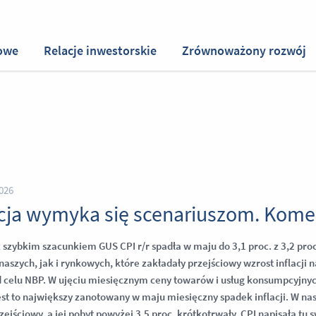
owe
Relacje inwestorskie
Zrównoważony rozwój
026
acja wymyka się scenariuszom. Kome
 szybkim szacunkiem GUS CPI r/r spadła w maju do 3,1 proc. z 3,2 proc
aszych, jak i rynkowych, które zakładały przejściowy wzrost inflacji n
od celu NBP. W ujęciu miesięcznym ceny towarów i usług konsumpcyjnyc
jest to największy zanotowany w maju miesięczny spadek inflacji. W na
zejściowy, a jej pobyt powyżej 3,5 proc. krótkotrwały. CPI napisała tu 