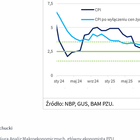
chucki
Biura Analiz Makroekonomicznych, główny ekonomista PZU