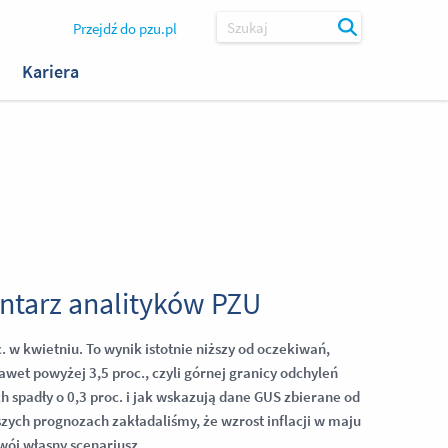
Przejdź do pzu.pl
Szukaj
Kariera
ntarz analityków PZU
. w kwietniu. To wynik istotnie niższy od oczekiwań,
awet powyżej 3,5 proc., czyli górnej granicy odchyleń
h spadły o 0,3 proc. i jak wskazują dane GUS zbierane od
szych prognozach zakładaliśmy, że wzrost inflacji w maju
swój własny scenariusz.