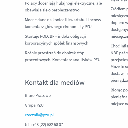
Polacy doceniają hulajnogi elektryczne, ale
Źródłem p
obawiają się o bezpieczeństwo
miesięczn
Mocne dane na koniec II kwartału. Lipcowy
dopiero w
komentarz głównego ekonomisty PZU
dostępnyc
Startuje POLCBF – indeks obligacji
miesięczn
korporacyjnych spółek finansowych
Choć infl
Rośnie przestrzeń do obniżek stóp
NBP paśmi
procentowych. Komentarz analityków PZU
przejścio
Może to s
dostaw, m
pieniądza 
Kontakt dla mediów
Biorąc po
Biuro Prasowe
pieniężne
miejsce n
Grupa PZU
rzecznik@pzu.pl
tel.: +48 (22) 582 58 07