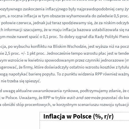
ozytywnego zaskoczenia inflacyjnego były najprawdopodobniej ceny żyw
ym, a roczna inflacja w tym obszarze wyhamowała do zaledwie 0,5 proc.
 połowie czerwca, jednak już teraz spodziewamy się, że za niskim odcz
h informacji szacujemy, że w maju inflacja bazowa ustabilizowała się na
ym może nawet spaść o 0,1 proc. To dobry sygnał dla Rady Polityki Pieni
acja, po wybuchu konfliktu na Bliskim Wschodzie, jest wyższa niż na poc
e 2,5 proc. +/- 1 pkt proc. Jednocześnie tempo wzrostu płac jest w tenden
wym wzroście w kwietniu spowodowanym przez czynniki jednorazowe (m.i
ugerować, że firmy, które doświadczyły ostatnio wzrostu kosztów z ty
ogą napotykać barierę popytu. To z punktu widzenia RPP również ważny
nie trzeba się spieszyć.
d uwagę aktualne uwarunkowania rynkowe, podtrzymujemy zdanie, że obe
j w Polsce. Uważamy, że RPP w trybie
wait-and-see
może pozostać do koń
a obniżki stóp procentowych, w korzystnym scenariuszu rozwoju sytuacj