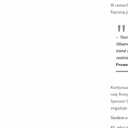
W ramach 
fizyczną 
–
Tour
Obserw
trend 
realni
Prewen
Kontynuac
rolę fir
Sponsor O
angażuje 
Siedem e
83. edycj