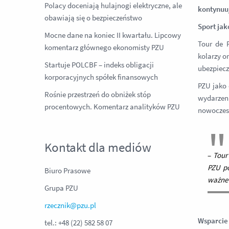
Polacy doceniają hulajnogi elektryczne, ale
kontynuuj
obawiają się o bezpieczeństwo
Sport jak
Mocne dane na koniec II kwartału. Lipcowy
Tour de 
komentarz głównego ekonomisty PZU
kolarzy o
Startuje POLCBF – indeks obligacji
ubezpiecz
korporacyjnych spółek finansowych
PZU jako 
Rośnie przestrzeń do obniżek stóp
wydarzen
procentowych. Komentarz analityków PZU
nowoczesn
Kontakt dla mediów
–
Tour
PZU po
Biuro Prasowe
ważne 
Grupa PZU
rzecznik@pzu.pl
Wsparcie
tel.: +48 (22) 582 58 07