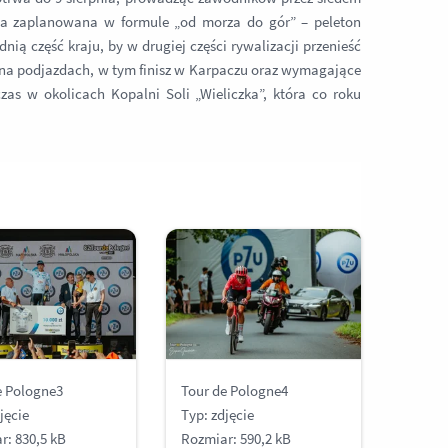
ała zaplanowana w formule „od morza do gór” – peleton
ią część kraju, by w drugiej części rywalizacji przenieść
 na podjazdach, w tym finisz w Karpaczu oraz wymagające
as w okolicach Kopalni Soli „Wieliczka”, która co roku
e Pologne3
Tour de Pologne4
jęcie
Typ: zdjęcie
r: 830,5 kB
Rozmiar: 590,2 kB