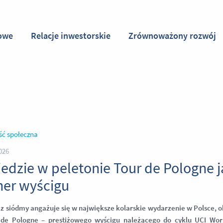
owe
Relacje inwestorskie
Zrównoważony rozwój
ść społeczna
026
jedzie w peletonie Tour de Pologne ja
ner wyścigu
z siódmy angażuje się w największe kolarskie wydarzenie w Polsce, o
 de Pologne – prestiżowego wyścigu należącego do cyklu UCI Wor