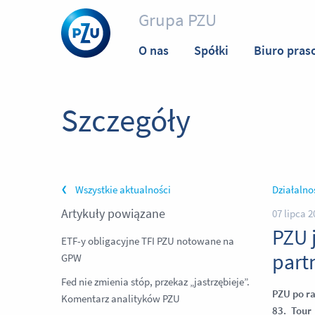
Grupa PZU
O nas
Spółki
Biuro pras
Szczegóły
Wszystkie aktualności
Działalno
Artykuły powiązane
07 lipca 2
PZU 
ETF-y obligacyjne TFI PZU notowane na
part
GPW
Fed nie zmienia stóp, przekaz „jastrzębieje”.
PZU po ra
Komentarz analityków PZU
83. Tour