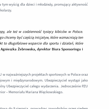
 tym wyścig dla dzieci i młodzieży, promujący aktywność
kolarzy.
py, ale też w codzienność tysięcy kibiców w Polsce.
ego chcemy być częścią inicjatyw, które wzmacniają ten
t to długofalowe wsparcie dla sportu i działań, które
 Agnieszka Żebrowska, dyrektor Biura Sponsoringu i
 w najważniejszych projektach sportowych w Polsce oraz
rajowym i międzynarodowym. Ubezpieczyciel wystąpi jako
cjalny Ubezpieczyciel całego wydarzenia. Jednocześnie PZU
unior – Memoriału Mariana Więckowskiego.
 potrwa do 9 sierpnia, prowadząc zawodników przez siedem