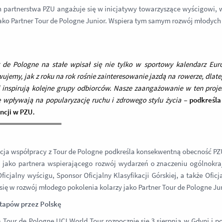
partnerstwa PZU angażuje się w inicjatywy towarzyszące wyścigowi, w
jako Partner Tour de Pologne Junior. Wspiera tym samym rozwój młodych 
 de Pologne na stałe wpisał się nie tylko w sportowy kalendarz Euro
ujemy, jak z roku na rok rośnie zainteresowanie jazdą na rowerze, dlat
i inspirują kolejne grupy odbiorców. Nasze zaangażowanie w ten projek
e wpływają na popularyzację ruchu i zdrowego stylu życia
–
podkreśla
cji w PZU.
ja współpracy z Tour de Pologne podkreśla konsekwentną obecność PZU
my jako partnera wspierającego rozwój wydarzeń o znaczeniu ogólnok
ficjalny wyścigu, Sponsor Oficjalny Klasyfikacji Górskiej, a także Ofi
się w rozwój młodego pokolenia kolarzy jako Partner Tour de Pologne J
tapów przez Polskę
a Tour de Pologne UCI World Tour rozpocznie się 3 sierpnia w Gdyni i