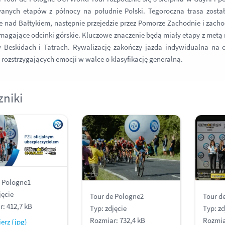
wanych etapów z północy na południe Polski. Tegoroczna trasa zost
e nad Bałtykiem, następnie przejedzie przez Pomorze Zachodnie i zachodn
magające odcinki górskie. Kluczowe znaczenie będą miały etapy z metą
 Beskidach i Tatrach. Rywalizację zakończy jazda indywidualna na cz
 rozstrzygających emocji w walce o klasyfikację generalną.
zniki
e Pologne1
jęcie
Tour de Pologne2
Tour d
: 412,7 kB
Typ: zdjęcie
Typ: zd
Rozmiar: 732,4 kB
Rozmia
erz (jpg)