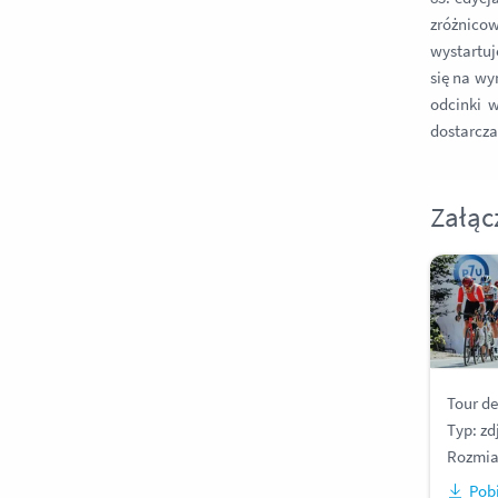
zróżnico
wystartuj
się na wy
odcinki w
dostarcza
Załąc
Tour d
Typ: zd
Rozmiar
Pobi