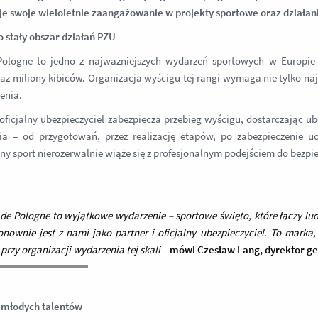
e swoje wieloletnie zaangażowanie w projekty sportowe oraz działani
o stały obszar działań PZU
Pologne to jedno z najważniejszych wydarzeń sportowych w Europi
raz miliony kibiców. Organizacja wyścigu tej rangi wymaga nie tylko n
enia.
oficjalny ubezpieczyciel zabezpiecza przebieg wyścigu, dostarczając 
ia – od przygotowań, przez realizację etapów, po zabezpieczenie uc
y sport nierozerwalnie wiąże się z profesjonalnym podejściem do bezpi
 de Pologne to wyjątkowe wydarzenie – sportowe święto, które łączy ludz
nownie jest z nami jako partner i oficjalny ubezpieczyciel. To marka, 
przy organizacji wydarzenia tej skali
–
mówi Czesław Lang, dyrektor ge
 młodych talentów