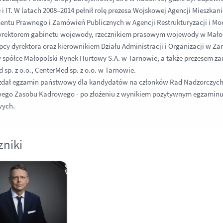
 i IT. W latach 2008–2014 pełnił rolę prezesa Wojskowej Agencji Mieszkani
ntu Prawnego i Zamówień Publicznych w Agencji Restrukturyzacji i Mode
dyrektorem gabinetu wojewody, rzecznikiem prasowym wojewody w Mało
ępcy dyrektora oraz kierownikiem Działu Administracji i Organizacji w
 spółce Małopolski Rynek Hurtowy S.A. w Tarnowie, a także prezesem z
 sp. z o.o., CenterMed sp. z o.o. w Tarnowie.
 zdał egzamin państwowy dla kandydatów na członków Rad Nadzorczych S
ego Zasobu Kadrowego - po złożeniu z wynikiem pozytywnym egzaminu
ych.
zniki