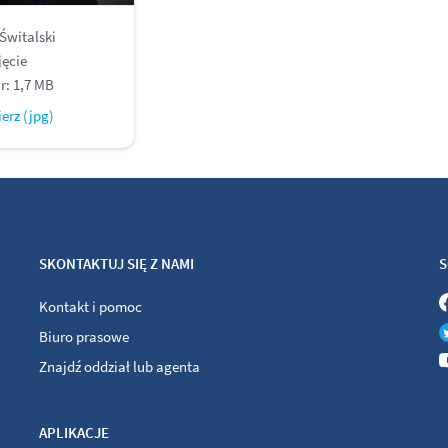
Świtalski
jęcie
r: 1,7 MB
erz (jpg)
SKONTAKTUJ SIĘ Z NAMI
S
Kontakt i pomoc
Biuro prasowe
Znajdź oddział lub agenta
APLIKACJE