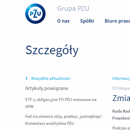
Grupa PZU
O nas
Spółki
Biuro pras
Szczegóły
Wszystkie aktualności
Informacj
Artykuły powiązane
03 listop
Zmia
ETF-y obligacyjne TFI PZU notowane na
GPW
Rada Nadz
Fed nie zmienia stóp, przekaz „jastrzębieje”.
Powołanie
Komentarz analityków PZU
Podczas p