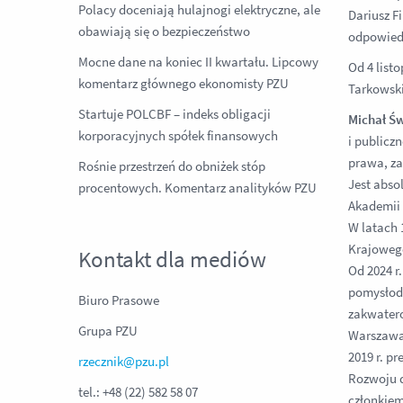
Polacy doceniają hulajnogi elektryczne, ale
Dariusz F
obawiają się o bezpieczeństwo
odpowiedz
Mocne dane na koniec II kwartału. Lipcowy
Od 4 list
komentarz głównego ekonomisty PZU
Tarkowski
Startuje POLCBF – indeks obligacji
Michał Św
korporacyjnych spółek finansowych
i publicz
prawa, za
Rośnie przestrzeń do obniżek stóp
Jest abso
procentowych. Komentarz analityków PZU
Akademii 
W latach 
Krajoweg
Kontakt dla mediów
Od 2024 r
pomysłoda
Biuro Prasowe
zakwatero
Grupa PZU
Warszawa 
2019 r. p
rzecznik@pzu.pl
Rozwoju d
tel.: +48 (22) 582 58 07
członkiem