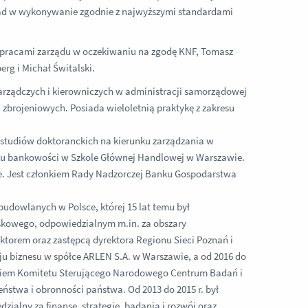
kład w wykonywanie zgodnie z najwyższymi standardami
ca pracami zarządu w oczekiwaniu na zgodę KNF, Tomasz
rg i Michał Świtalski.
rządczych i kierowniczych w administracji samorządowej
zbrojeniowych. Posiada wieloletnią praktykę z zakresu
 studiów doktoranckich na kierunku zarządzania w
ku bankowości w Szkole Głównej Handlowej w Warszawie.
. Jest członkiem Rady Nadzorczej Banku Gospodarstwa
 budowlanych w Polsce, której 15 lat temu był
jskowego, odpowiedzialnym m.in. za obszary
ktorem oraz zastępcą dyrektora Regionu Sieci Poznań i
oju biznesu w spółce ARLEN S.A. w Warszawie, a od 2016 do
łonkiem Komitetu Sterującego Narodowego Centrum Badań i
stwa i obronności państwa. Od 2013 do 2015 r. był
zialny za finanse, strategię, badania i rozwój oraz