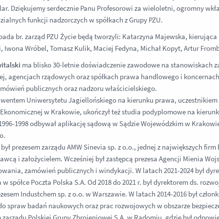
ilar. Dziękujemy serdecznie Panu Profesorowi za wieloletni, ogromny w
ialnych funkcji nadzorczych w spółkach z Grupy PZU.
opada br. zarząd PZU Życie będą tworzyli: Katarzyna Majewska, kierują
, Iwona Wróbel, Tomasz Kulik, Maciej Fedyna, Michał Kopyt, Artur Frombe
italski
ma blisko 30-letnie doświadczenie zawodowe na stanowiskach za
nej, agencjach rządowych oraz spółkach prawa handlowego i koncernach 
mówień publicznych oraz nadzoru właścicielskiego.
lwentem Uniwersytetu Jagiellońskiego na kierunku prawa, uczestnikiem
Ekonomicznej w Krakowie, ukończył też studia podyplomowe na kierun
1996-1998 odbywał aplikację sądową w Sądzie Wojewódzkim w Krakowie
o.
. był prezesem zarządu AMW Sinevia sp. z o.o., jednej z największych firm
wcą i założycielem. Wcześniej był zastępcą prezesa Agencji Mienia Wo
wania, zamówień publicznych i windykacji. W latach 2021-2024 był dyre
w spółce Poczta Polska S.A. Od 2018 do 2021 r. był dyrektorem ds. rozw
rezesem Industchem sp. z o.o. w Warszawie. W latach 2014-2016 był cz
o spraw badań naukowych oraz prac rozwojowych w obszarze bezpieczeń
 zarządu Polskiej Grupy Zbrojeniowej S.A. w Radomiu, gdzie był odpowied