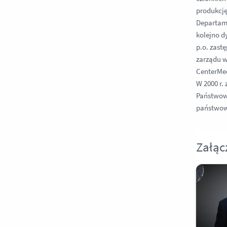
produkcję
Departame
kolejno 
p.o. zast
zarządu w
CenterMed
W 2000 r.
Państwow
państwow
Załąc