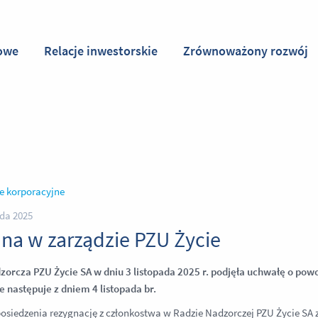
owe
Relacje inwestorskie
Zrównoważony rozwój
e korporacyjne
ada 2025
na w zarządzie PZU Życie
orcza PZU Życie SA w dniu 3 listopada 2025 r. podjęła uchwałę o powo
 następuje z dniem 4 listopada br.
osiedzenia rezygnację z członkostwa w Radzie Nadzorczej PZU Życie SA z