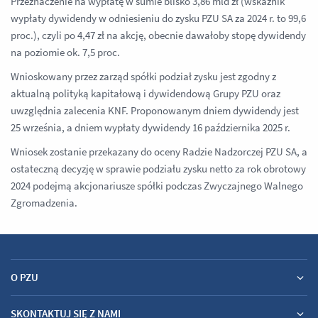
Przeznaczenie na wypłatę w sumie blisko 3,86 mld zł (wskaźnik
wypłaty dywidendy w odniesieniu do zysku PZU SA za 2024 r. to 99,6
proc.), czyli po 4,47 zł na akcję, obecnie dawałoby stopę dywidendy
na poziomie ok. 7,5 proc.
Wnioskowany przez zarząd spółki podział zysku jest zgodny z
aktualną polityką kapitałową i dywidendową Grupy PZU oraz
uwzględnia zalecenia KNF. Proponowanym dniem dywidendy jest
25 września, a dniem wypłaty dywidendy 16 października 2025 r.
Wniosek zostanie przekazany do oceny Radzie Nadzorczej PZU SA, a
ostateczną decyzję w sprawie podziału zysku netto za rok obrotowy
2024 podejmą akcjonariusze spółki podczas Zwyczajnego Walnego
Zgromadzenia.
O PZU
SKONTAKTUJ SIĘ Z NAMI