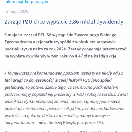
Informacje korporacyjne
07 maja 2025
Zarząd PZU chce wypłacić 3,86 mld zł dywidendy
6 maja br. zarząd PZU SA wystąpił do Zwyczajnego Walnego
Zgromadzenia akcjonariuszy spółki z wnioskiem w sprawie
podziału zysku netto za rok 2024. Zarząd proponuje przeznaczyć
na wypłatę dywidendy w tym roku po 4,47 zł na każdą akcję.
-
To najwyższy rekomendowany poziom wypłaty na akcję od 12
lat i drugi co do wysokości w całej historii PZU jako spółki
giełdowej
. To potwierdzenie tego, co tak mocno podkreślałem
podczas mojej poprzedniej prezesury w PZU i robię to też dziś. Świat
wokół nas dynamicznie się zmienia, ale co najmniej jedna rzecz
pozostaje niezmienna i pewna – cel, jakim jest dla nas budowanie
wartości i regularne dostarczanie maksymalnych korzyści
akcjonariuszom
– mówi Andrzej Klesyk, p.o. prezes PZU.