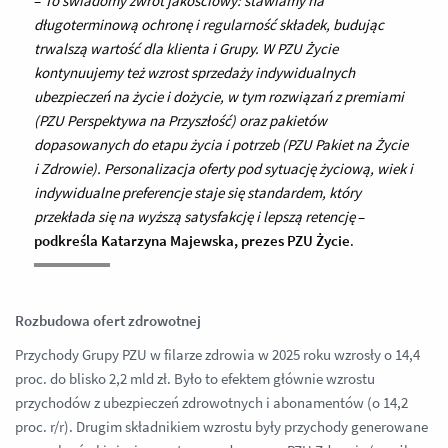
–
To świadomy zwrot jakościowy: stawiamy na
długoterminową ochronę i regularność składek, budując
trwalszą wartość dla klienta i Grupy. W PZU Życie
kontynuujemy też wzrost sprzedaży indywidualnych
ubezpieczeń na życie i dożycie, w tym rozwiązań z premiami
(PZU Perspektywa na Przyszłość) oraz pakietów
dopasowanych do etapu życia i potrzeb (PZU Pakiet na Życie
i Zdrowie). Personalizacja oferty pod sytuację życiową, wiek i
indywidualne preferencje staje się standardem, który
przekłada się na wyższą satysfakcję i lepszą retencję
–
podkreśla Katarzyna Majewska, prezes PZU Życie
.
Rozbudowa ofert zdrowotnej
Przychody Grupy PZU w filarze zdrowia w 2025 roku wzrosły o 14,4
proc. do blisko 2,2 mld zł. Było to efektem głównie wzrostu
przychodów z ubezpieczeń zdrowotnych i abonamentów (o 14,2
proc. r/r). Drugim składnikiem wzrostu były przychody generowane