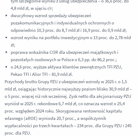
tym szczególnie wyniku z usług ubezpieczenia – o 36,6 proc. do
4,8 mld zł, w ujęciu r/r;
dwucyfrowy wzrost sprzedaży ubezpieczeń
pozakomunikacyjnych i indywidualnych ochronnych o
odpowiednio 10,3 proc. do 8,7 mld zł i 16,9 proc. do 0,9 mld zł;
wzrost wyniku na portfelu inwestycyjnym o 13 proc. do 2,78 mld
zł;
poprawa wskaźnika COR dla ubezpieczeń majątkowych i
pozostałych osobowych w Polsce o 6,3 pp. do 86,2 proc.;
o 24,6 proc. wyższe aktywa klientów zewnętrznych TFI PZU,
Pekao TFI i Alior TFI – 81,9 mld zł.
Przychody brutto Grupy PZU z ubezpieczeń wzrosły w 2025 r. o 1,5
mld zł, osiągając historycznie najwyższy poziom blisko 30,9 mld zł –
o 5 proc. więcej niż rok wcześniej. Zysk netto dla akcjonariuszy PZU
wyniósł w 2025 r. rekordowe 6,7 mld zł, co oznacza wzrost o 25,4
proc. względem 2024 roku. Skorygowana rentowność kapitału
własnego (aROE) wyniosła 20,7 proc., a współczynnik
wypłacalności po trzech kwartałach – 234 proc. dla Grupy PZU i 245
proc. dla PZU.