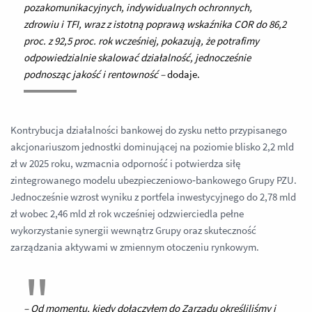
pozakomunikacyjnych, indywidualnych ochronnych,
zdrowiu i TFI, wraz z istotną poprawą wskaźnika COR do 86,2
proc. z 92,5 proc. rok wcześniej, pokazują, że potrafimy
odpowiedzialnie skalować działalność, jednocześnie
podnosząc jakość i rentowność –
dodaje.
Kontrybucja działalności bankowej do zysku netto przypisanego
akcjonariuszom jednostki dominującej na poziomie blisko 2,2 mld
zł w 2025 roku, wzmacnia odporność i potwierdza siłę
zintegrowanego modelu ubezpieczeniowo‑bankowego Grupy PZU.
Jednocześnie wzrost wyniku z portfela inwestycyjnego do 2,78 mld
zł wobec 2,46 mld zł rok wcześniej odzwierciedla pełne
wykorzystanie synergii wewnątrz Grupy oraz skuteczność
zarządzania aktywami w zmiennym otoczeniu rynkowym.
–
Od momentu, kiedy dołączyłem do Zarządu określiliśmy i