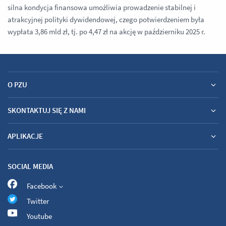
silna kondycja finansowa umożliwia prowadzenie stabilnej i
atrakcyjnej polityki dywidendowej, czego potwierdzeniem była
wypłata 3,86 mld zł, tj. po 4,47 zł na akcję w październiku 2025 r.
O PZU
SKONTAKTUJ SIĘ Z NAMI
APLIKACJE
SOCIAL MEDIA
Facebook
Twitter
Youtube