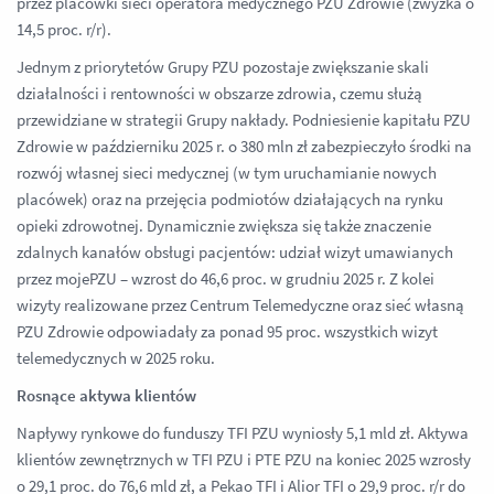
przez placówki sieci operatora medycznego PZU Zdrowie (zwyżka o
14,5 proc. r/r).
Jednym z priorytetów Grupy PZU pozostaje zwiększanie skali
działalności i rentowności w obszarze zdrowia, czemu służą
przewidziane w strategii Grupy nakłady. Podniesienie kapitału PZU
Zdrowie w październiku 2025 r. o 380 mln zł zabezpieczyło środki na
rozwój własnej sieci medycznej (w tym uruchamianie nowych
placówek) oraz na przejęcia podmiotów działających na rynku
opieki zdrowotnej. Dynamicznie zwiększa się także znaczenie
zdalnych kanałów obsługi pacjentów: udział wizyt umawianych
przez mojePZU – wzrost do 46,6 proc. w grudniu 2025 r. Z kolei
wizyty realizowane przez Centrum Telemedyczne oraz sieć własną
PZU Zdrowie odpowiadały za ponad 95 proc. wszystkich wizyt
telemedycznych w 2025 roku.
Rosnące aktywa klientów
Napływy rynkowe do funduszy TFI PZU wyniosły 5,1 mld zł. Aktywa
klientów zewnętrznych w TFI PZU i PTE PZU na koniec 2025 wzrosły
o 29,1 proc. do 76,6 mld zł, a Pekao TFI i Alior TFI o 29,9 proc. r/r do