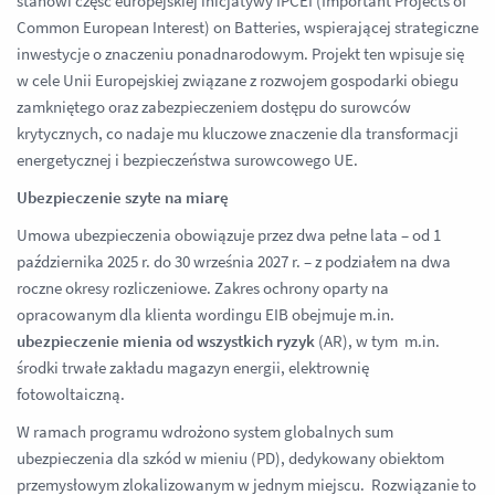
stanowi część europejskiej inicjatywy IPCEI (Important Projects of
Common European Interest) on Batteries, wspierającej strategiczne
inwestycje o znaczeniu ponadnarodowym. Projekt ten wpisuje się
w cele Unii Europejskiej związane z rozwojem gospodarki obiegu
zamkniętego oraz zabezpieczeniem dostępu do surowców
krytycznych, co nadaje mu kluczowe znaczenie dla transformacji
energetycznej i bezpieczeństwa surowcowego UE.
Ubezpieczenie szyte na miarę
Umowa ubezpieczenia obowiązuje przez dwa pełne lata – od 1
października 2025 r. do 30 września 2027 r. – z podziałem na dwa
roczne okresy rozliczeniowe. Zakres ochrony oparty na
opracowanym dla klienta wordingu EIB obejmuje m.in.
ubezpieczenie mienia od wszystkich ryzyk
(AR), w tym m.in.
środki trwałe zakładu magazyn energii, elektrownię
fotowoltaiczną.
W ramach programu wdrożono system globalnych sum
ubezpieczenia dla szkód w mieniu (PD), dedykowany obiektom
przemysłowym zlokalizowanym w jednym miejscu. Rozwiązanie to