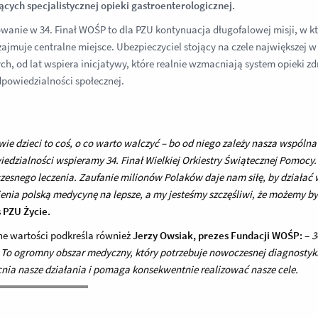
ych specjalistycznej opieki gastroenterologicznej.
anie w 34. Finał WOŚP to dla PZU kontynuacja długofalowej misji, w któ
ajmuje centralne miejsce. Ubezpieczyciel stojący na czele największej w 
h, od lat wspiera inicjatywy, które realnie wzmacniają system opieki zdr
dpowiedzialności społecznej.
wie dzieci to coś, o co warto walczyć – bo od niego zależy nasza wspóln
edzialności wspieramy 34. Finał Wielkiej Orkiestry Świątecznej Pomocy.
esnego leczenia. Zaufanie milionów Polaków daje nam siłę, by działać
ienia polską medycynę na lepsze, a my jesteśmy szczęśliwi, że możemy by
 PZU Życie.
e wartości podkreśla również
Jerzy Owsiak, prezes Fundacji WOŚP:
–
3
. To ogromny obszar medyczny, który potrzebuje nowoczesnej diagnostyki 
ia nasze działania i pomaga konsekwentnie realizować nasze cele.