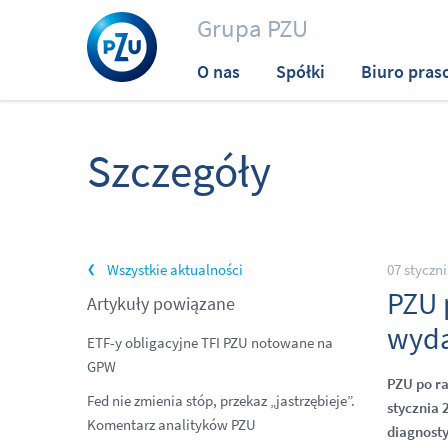
Grupa PZU
O nas
Spółki
Biuro pras
Szczegóły
Wszystkie aktualności
07 styczn
PZU 
Artykuły powiązane
wyda
ETF-y obligacyjne TFI PZU notowane na
GPW
PZU po ra
Fed nie zmienia stóp, przekaz „jastrzębieje”.
stycznia 
Komentarz analityków PZU
diagnost