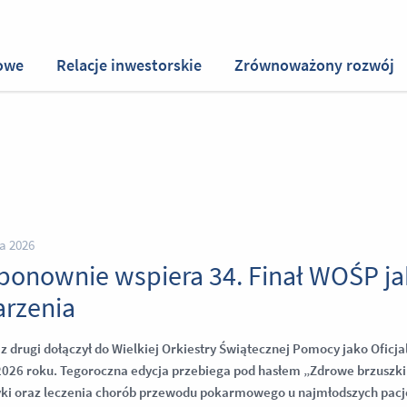
owe
Relacje inwestorskie
Zrównoważony rozwój
ia 2026
ponownie wspiera 34. Finał WOŚP jak
rzenia
z drugi dołączył do Wielkiej Orkiestry Świątecznej Pomocy jako Oficjal
2026 roku. Tegoroczna edycja przebiega pod hasłem „Zdrowe brzuszki n
yki oraz leczenia chorób przewodu pokarmowego u najmłodszych pacj