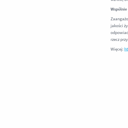
Wspólnie 
Zaangażow
jakości ż
odpowiada
rzecz prz
Więcej:
h