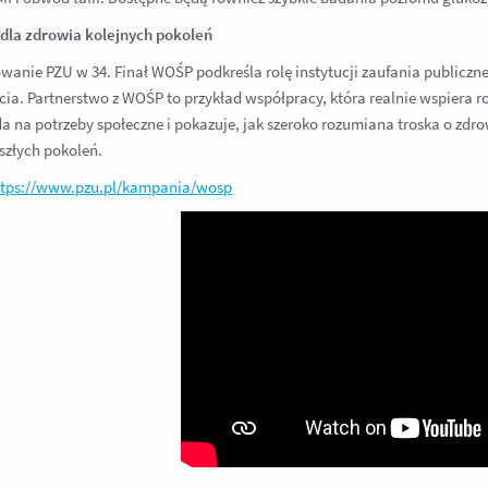
dla zdrowia kolejnych pokoleń
anie PZU w 34. Finał WOŚP podkreśla rolę instytucji zaufania publicz
ycia. Partnerstwo z WOŚP to przykład współpracy, która realnie wspiera r
 na potrzeby społeczne i pokazuje, jak szeroko rozumiana troska o zdr
yszłych pokoleń.
ttps://www.pzu.pl/kampania/wosp