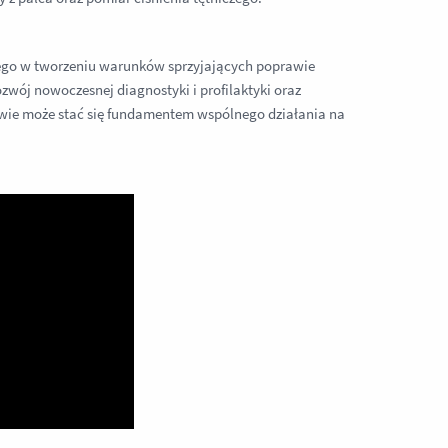
nego w tworzeniu warunków sprzyjających poprawie
ozwój nowoczesnej diagnostyki i profilaktyki oraz
owie może stać się fundamentem wspólnego działania na