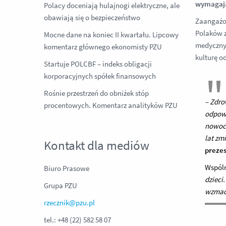
wymagając
Polacy doceniają hulajnogi elektryczne, ale
obawiają się o bezpieczeństwo
Zaangażow
Polaków z
Mocne dane na koniec II kwartału. Lipcowy
medycznyc
komentarz głównego ekonomisty PZU
kulturę o
Startuje POLCBF – indeks obligacji
korporacyjnych spółek finansowych
Rośnie przestrzeń do obniżek stóp
– Zdro
procentowych. Komentarz analityków PZU
odpowi
nowocz
lat zm
Kontakt dla mediów
prezes
Wspóln
Biuro Prasowe
dzieci
Grupa PZU
wzmacn
rzecznik@pzu.pl
tel.: +48 (22) 582 58 07