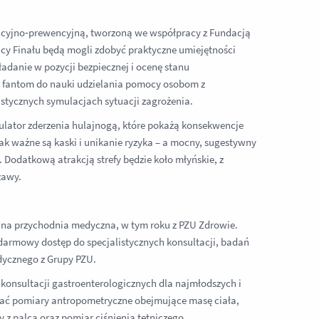
cyjno‑prewencyjną, tworzoną we współpracy z Fundacją
 Finału będą mogli zdobyć praktyczne umiejętności
danie w pozycji bezpiecznej i ocenę stanu
y fantom do nauki udzielania pomocy osobom z
stycznych symulacjach sytuacji zagrożenia.
lator zderzenia hulajnogą, które pokażą konsekwencje
 ważne są kaski i unikanie ryzyka – a mocny, sugestywny
Dodatkową atrakcją strefy będzie koło młyńskie, z
zawy.
a przychodnia medyczna, w tym roku z PZU Zdrowie.
 darmowy dostęp do specjalistycznych konsultacji, badań
dycznego z Grupy PZU.
 i konsultacji gastroenterologicznych dla najmłodszych i
onać pomiary antropometryczne obejmujące masę ciała,
 z palca oraz pomiar ciśnienia tętniczego.