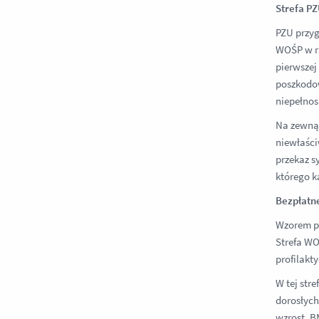
Strefa PZ
PZU przy
WOŚP w ra
pierwszej
poszkodow
niepełnos
Na zewnąt
niewłaści
przekaz s
którego k
Bezpłatne
Wzorem p
Strefa WO
profilakt
W tej str
dorosłych
wzrost, B