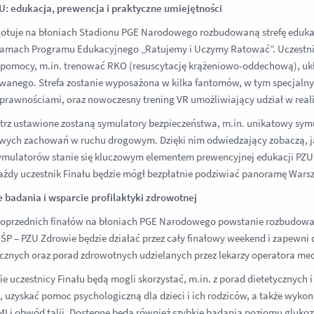
U: edukacja, prewencja i praktyczne umiejętności
gotuje na błoniach Stadionu PGE Narodowego rozbudowaną strefę eduka
mach Programu Edukacyjnego „Ratujemy i Uczymy Ratować”. Uczestnicy
 pomocy, m.in. trenować RKO (resuscytację krążeniowo-oddechową), ukła
anego. Strefa zostanie wyposażona w kilka fantomów, w tym specjaln
prawnościami, oraz nowoczesny trening VR umożliwiający udział w reali
rz ustawione zostaną symulatory bezpieczeństwa, m.in. unikatowy symu
wych zachowań w ruchu drogowym. Dzięki nim odwiedzający zobaczą, jak
ymulatorów stanie się kluczowym elementem prewencyjnej edukacji PZU. 
ażdy uczestnik Finału będzie mógł bezpłatnie podziwiać panoramę Wars
 badania i wsparcie profilaktyki zdrowotnej
oprzednich finałów na błoniach PGE Narodowego powstanie rozbudowan
ŚP – PZU Zdrowie będzie działać przez cały finałowy weekend i zapewni
ycznych oraz porad zdrowotnych udzielanych przez lekarzy operatora me
efie uczestnicy Finału będą mogli skorzystać, m.in. z porad dietetycznych
, uzyskać pomoc psychologiczną dla dzieci i ich rodziców, a także wyk
MI i obwód talii. Dostępne będą również szybkie badania poziomu glukozy