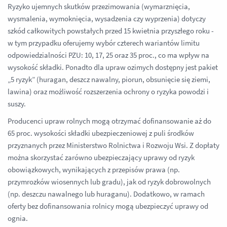
Ryzyko ujemnych skutków przezimowania (wymarznięcia,
wysmalenia, wymoknięcia, wysadzenia czy wyprzenia) dotyczy
szkód całkowitych powstałych przed 15 kwietnia przyszłego roku -
w tym przypadku oferujemy wybór czterech wariantów limitu
odpowiedzialności PZU: 10, 17, 25 oraz 35 proc., co ma wpływ na
wysokość składki. Ponadto dla upraw ozimych dostępny jest pakiet
„5 ryzyk” (huragan, deszcz nawalny, piorun, obsunięcie się ziemi,
lawina) oraz możliwość rozszerzenia ochrony o ryzyka powodzi i
suszy.
Producenci upraw rolnych mogą otrzymać dofinansowanie aż do
65 proc. wysokości składki ubezpieczeniowej z puli środków
przyznanych przez Ministerstwo Rolnictwa i Rozwoju Wsi. Z dopłaty
można skorzystać zarówno ubezpieczający uprawy od ryzyk
obowiązkowych, wynikających z przepisów prawa (np.
przymrozków wiosennych lub gradu), jak od ryzyk dobrowolnych
(np. deszczu nawalnego lub huraganu). Dodatkowo, w ramach
oferty bez dofinansowania rolnicy mogą ubezpieczyć uprawy od
ognia.