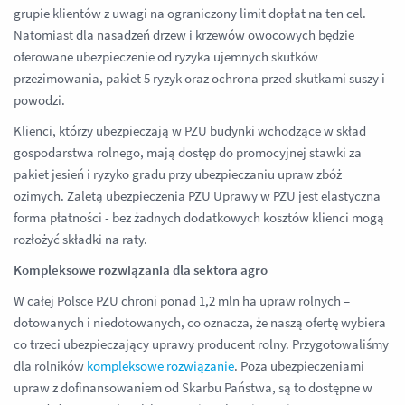
grupie klientów z uwagi na ograniczony limit dopłat na ten cel.
Natomiast dla nasadzeń drzew i krzewów owocowych będzie
oferowane ubezpieczenie od ryzyka ujemnych skutków
przezimowania, pakiet 5 ryzyk oraz ochrona przed skutkami suszy i
powodzi.
Klienci, którzy ubezpieczają w PZU budynki wchodzące w skład
gospodarstwa rolnego, mają dostęp do promocyjnej stawki za
pakiet jesień i ryzyko gradu przy ubezpieczaniu upraw zbóż
ozimych. Zaletą ubezpieczenia PZU Uprawy w PZU jest elastyczna
forma płatności - bez żadnych dodatkowych kosztów klienci mogą
rozłożyć składki na raty.
Kompleksowe rozwiązania dla sektora agro
W całej Polsce PZU chroni ponad 1,2 mln ha upraw rolnych –
dotowanych i niedotowanych, co oznacza, że naszą ofertę wybiera
co trzeci ubezpieczający uprawy producent rolny. Przygotowaliśmy
dla rolników
kompleksowe rozwiązanie
. Poza ubezpieczeniami
upraw z dofinansowaniem od Skarbu Państwa, są to dostępne w