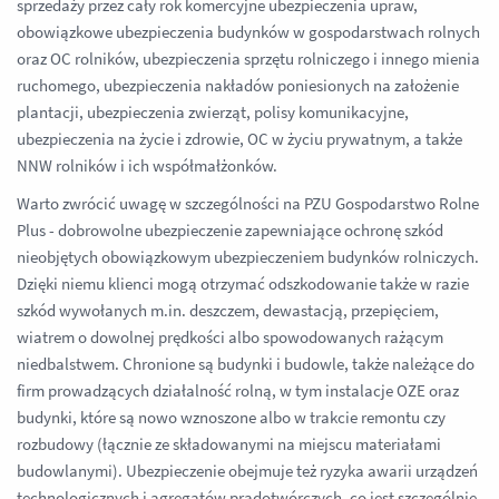
sprzedaży przez cały rok komercyjne ubezpieczenia upraw,
obowiązkowe ubezpieczenia budynków w gospodarstwach rolnych
oraz OC rolników, ubezpieczenia sprzętu rolniczego i innego mienia
ruchomego, ubezpieczenia nakładów poniesionych na założenie
plantacji, ubezpieczenia zwierząt, polisy komunikacyjne,
ubezpieczenia na życie i zdrowie, OC w życiu prywatnym, a także
NNW rolników i ich współmałżonków.
Warto zwrócić uwagę w szczególności na PZU Gospodarstwo Rolne
Plus - dobrowolne ubezpieczenie zapewniające ochronę szkód
nieobjętych obowiązkowym ubezpieczeniem budynków rolniczych.
Dzięki niemu klienci mogą otrzymać odszkodowanie także w razie
szkód wywołanych m.in. deszczem, dewastacją, przepięciem,
wiatrem o dowolnej prędkości albo spowodowanych rażącym
niedbalstwem. Chronione są budynki i budowle, także należące do
firm prowadzących działalność rolną, w tym instalacje OZE oraz
budynki, które są nowo wznoszone albo w trakcie remontu czy
rozbudowy (łącznie ze składowanymi na miejscu materiałami
budowlanymi). Ubezpieczenie obejmuje też ryzyka awarii urządzeń
technologicznych i agregatów prądotwórczych, co jest szczególnie